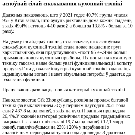
асноўнай сілай спажывання кухоннай тэхнікі
Дадзеныя паказваюць, што ў 2021 годзе 40,7% групы «пасля
95» у Кітаі заявілі, што будуць рыхтаваць дома кожны тыдзень,
з якіх 49,4% гатуюць 4-10 разоў, а больш за 13,8% - больш за 10
разоў.
На думку інсайдэраў галіны, гэта азначае, што асноўным
спажыўцом кухоннай тэхнікі стала новае пакаленне груп
карыстальнікаў, якія прадстаўляюць «пост-95-е».Яны больш
прымаюць новыя кухонныя прыборы, і іх попыт на кухонную
тэхніку таксама надае больш увагі функцыянальнасці і вопыту
прадукту.Гэта дазваляе індустрыі кухоннай тэхнікі задаволіць
індывідуальны вопыт і нават візуальныя патрэбы ў дадатак да
рэалізацыі функцый.
Працягваюць развівацца новыя катэгорыі кухоннай тэхнікі.
Паводле звестак Gfk Zhongyikang, рознічны продаж бытавой
тэхнікі (за выключэннем 3C) у першым паўгоддзі 2021 года
склаў 437,8 млрд юаняў, з якіх на кухні і ванныя прыпадала
26,4%.У кожнай катэгорыі рознічныя продажы традыцыйных
выцяжак і газавых пліт склалі 19,7 млрд юаняў і 12,1 млрд
юаняў, павялічыўшыся на 23% і 20% у параўнанні з
аналагічным перыядам мінулага года адпаведна.З дадзеных