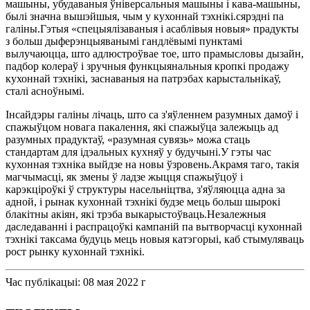
машыны, убудаваныя ўніверсальныя машыны і кава-машыны,
былі значна вышэйшыя, чым у кухоннай тэхнікі.сярэдні па
галіны.Гэтыя «спецыялізаваныя і асаблівыя новыя» прадукты
з больш дыферэнцыяванымі гандлёвымі пунктамі
вылучаюцца, што адлюстроўвае тое, што прамысловы дызайн,
падбор колераў і зручныя функцыянальныя кропкі продажу
кухоннай тэхнікі, заснаваныя на патрэбах карыстальнікаў,
сталі асноўнымі.
Інсайдэры галіны лічаць, што са з'яўленнем разумных дамоў і
спажыўцом новага пакалення, які спажыўца залежыць ад
разумных прадуктаў, «разумная сувязь» можа стаць
стандартам для ідэальных кухняў у будучыні.У гэты час
кухонная тэхніка выйдзе на новы ўзровень.Акрамя таго, такія
магчымасці, як змены ў ладзе жыцця спажыўцоў і
карэкціроўкі ў структуры насельніцтва, з'яўляюцца адна за
адной, і рынак кухоннай тэхнікі будзе мець больш шырокі
блакітны акіян, які трэба выкарыстоўваць.Незалежныя
даследаванні і распрацоўкі кампаній па вытворчасці кухоннай
тэхнікі таксама будуць мець новыя катэгорыі, каб стымуляваць
рост рынку кухоннай тэхнікі.
Час публікацыі: 08 мая 2022 г