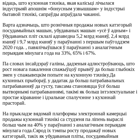
відаць, што кухонная тэхніка, якая калісьці лічылася
індустрыяй апошнім «бонусным узвышшам» у індустрыі
бытавой тэхнікі, сапраўды апраўдала чаканні.
Варта адзначыць, што рознічныя продажы новых катэгорый
посудамыйных машын, убудаваных машын «усё ў адным» і
ўбудаваных пліт склалі адпаведна 5,2 млрд юаняў, 2,4 млрд
юаняў і 9,7 млрд юаняў у параўнанні з першым паўгоддзем
2020 года. , павялічыўшыся ў параўнанні з аналагічным
перыядам мінулага года на 33%, 65% і 67%.
Па словах інсайдэраў галіны, дадзеныя адлюстроўваюць, што
рост новага пакалення спажыўцоў прывёў да больш глыбокіх
змен у спажывецкім попыте на кухонную тэхніку.Да
кухонных прыбораў, у дадатак да больш патрабавальных
патрабаванняў да густу, таксама становяцца ўсё больш
вытворнымі патрабаваннямі, такімі як больш інтэлектуальнае і
простае кіраванне і ідэальнае спалучэнне з кухоннай
прасторай.
На прыкладзе вядомай платформы электроннай камерцыі
продажы кухоннай тэхнікі са студзеня па ліпень выраслі
больш чым на 40% у параўнанні з аналагічным перыядам
мінулага года.Сярод іх тэмпы росту продажаў новых
катэгорый, такіх як убудаваныя пліты, посудамыйныя