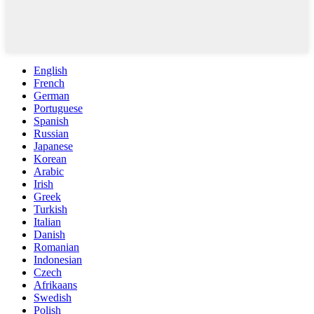
English
French
German
Portuguese
Spanish
Russian
Japanese
Korean
Arabic
Irish
Greek
Turkish
Italian
Danish
Romanian
Indonesian
Czech
Afrikaans
Swedish
Polish