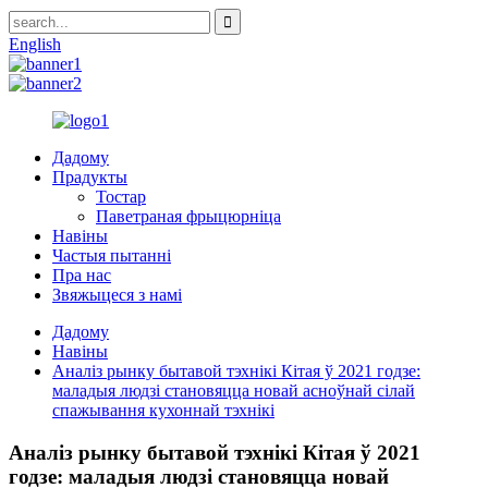
English
Дадому
Прадукты
Тостар
Паветраная фрыцюрніца
Навіны
Частыя пытанні
Пра нас
Звяжыцеся з намі
Дадому
Навіны
Аналіз рынку бытавой тэхнікі Кітая ў 2021 годзе:
маладыя людзі становяцца новай асноўнай сілай
спажывання кухоннай тэхнікі
Аналіз рынку бытавой тэхнікі Кітая ў 2021
годзе: маладыя людзі становяцца новай