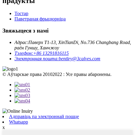
прадукты
Тостар
Паветраная фрыцюрніца
Звяжыцеся з намі
Адрас:
Паверх T1-13, XinTianDi, No.736 Changbang Road,
раён Гуншу, Ханчжоу
Тэлефон:
+86 13291816115
Электронная пошта:
bentley@3calves.com
© Аўтарскае права 20102022 : Усе правы абаронены.
Адправіць па электроннай пошце
Whatsapp
x